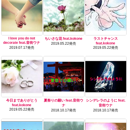
I love you do not
ちいさな花 feat.kokone
ラストチャンス
decorate feat.音街ウナ
feat.kokone
2019.05.22発売
2019.07.17発売
2019.05.22発売
今日までありがとう
夏祭りの願い feat.音街ウ
シンデレラのように feat.
feat.kokone
ナ
音街ウナ
2019.05.22発売
2018.10.17発売
2018.10.17発売