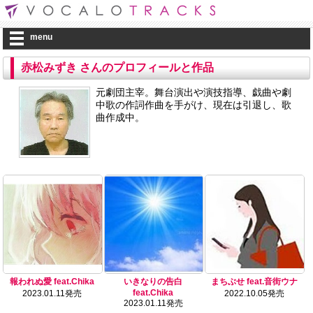
menu
赤松みずき さんのプロフィールと作品
元劇団主宰。舞台演出や演技指導、戯曲や劇
中歌の作詞作曲を手がけ、現在は引退し、歌
曲作成中。
報われぬ愛 feat.Chika
いきなりの告白
まちぶせ feat.音街ウナ
feat.Chika
2023.01.11発売
2022.10.05発売
2023.01.11発売