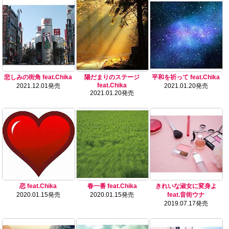
悲しみの街角 feat.Chika
陽だまりのステージ
平和を祈って feat.Chika
feat.Chika
2021.12.01発売
2021.01.20発売
2021.01.20発売
恋 feat.Chika
春一番 feat.Chika
きれいな淑女に変身よ
2020.01.15発売
2020.01.15発売
feat.音街ウナ
2019.07.17発売