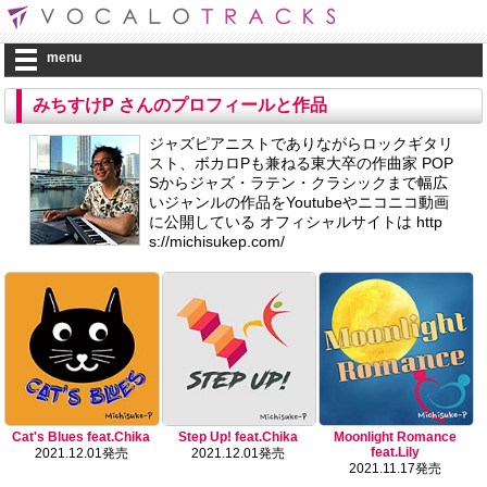
menu
みちすけP さんのプロフィールと作品
ジャズピアニストでありながらロックギタリ
スト、ボカロPも兼ねる東大卒の作曲家 POP
Sからジャズ・ラテン・クラシックまで幅広
いジャンルの作品をYoutubeやニコニコ動画
に公開している オフィシャルサイトは http
s://michisukep.com/
Cat's Blues feat.Chika
Step Up! feat.Chika
Moonlight Romance
feat.Lily
2021.12.01発売
2021.12.01発売
2021.11.17発売