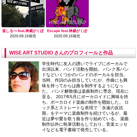
道しるべ feat.神威がくぽ
Escape feat.神威がくぽ
2020.09.16発売
2020.09.16発売
WISE ART STUDIO さんのプロフィールと作品
学生時代に友人の誘いでライブにボーカルで
出演以来、バンド活動を開始。 パンク系バン
ドなどいくつかのバンドのボーカルを担当。
当時、作詞のみ担当していたが、作曲にも興
味を持ってからは曲を制作するようになっ
た。 バンド解散後は楽曲制作に専念、現在に
至る。 2017年5月にボーカロイドに興味を持
ち、ボーカロイド楽曲の制作を開始した。 ロ
ック系とストレートな表現で「永遠の反抗
期」をテーマに楽曲制作を続けているが、最
近は夢や愛を歌う曲を作り始めている。 楽曲
制作以外に執筆活動もしており、音楽エッセ
イなども電子書籍で発売している。