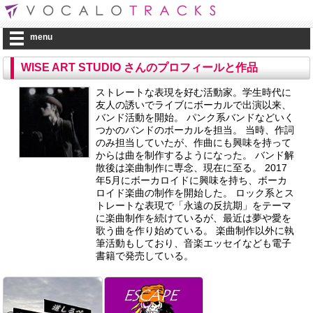
menu
WISE ART STUDIO さんのプロフィールと作品
ストレートな表現を好む活動家。学生時代に
友人の誘いでライブにボーカルで出演以来、
バンド活動を開始。 パンク系バンドなどいく
つかのバンドのボーカルを担当。 当時、作詞
のみ担当していたが、作曲にも興味を持って
からは曲を制作するようになった。 バンド解
散後は楽曲制作に専念、現在に至る。 2017
年5月にボーカロイドに興味を持ち、ボーカ
ロイド楽曲の制作を開始した。 ロック系とス
トレートな表現で「永遠の反抗期」をテーマ
に楽曲制作を続けているが、最近は夢や愛を
歌う曲を作り始めている。 楽曲制作以外に執
筆活動もしており、音楽エッセイなども電子
書籍で発売している。