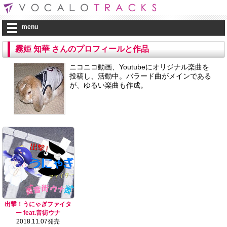
menu
霧姫 知華 さんのプロフィールと作品
ニコニコ動画、Youtubeにオリジナル楽曲を
投稿し、活動中。バラード曲がメインである
が、ゆるい楽曲も作成。
出撃！うにゃぎファイタ
ー feat.音街ウナ
2018.11.07発売