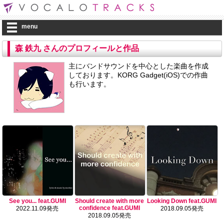
menu
森 鉄九 さんのプロフィールと作品
主にバンドサウンドを中心とした楽曲を作成
しております。KORG Gadget(iOS)での作曲
も行います。
See you... feat.GUMI
Should create with more
Looking Down feat.GUMI
confidence feat.GUMI
2022.11.09発売
2018.09.05発売
2018.09.05発売