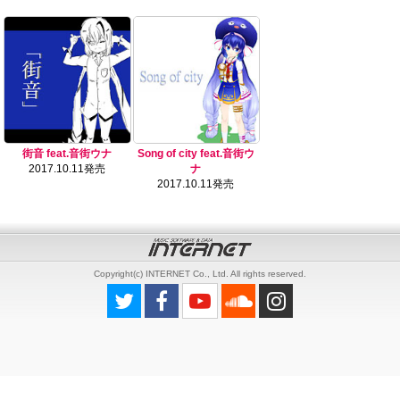
街音 feat.音街ウナ
Song of city feat.音街ウ
2017.10.11発売
ナ
2017.10.11発売
Copyright(c) INTERNET Co., Ltd. All rights reserved.