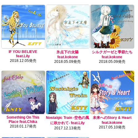
IF YOU BELIEVE
氷点下の太陽
シルクガーゼと季節たち
feat.Lily
feat.kokone
feat.kokone
2018.12.05発売
2018.05.09発売
2018.05.09発売
Something On This
Nostalgic Train -空色の風
未来へのStory & Heart
Place feat.Chika
feat.kokone
に吹かれて- feat.Lily
2018.01.17発売
2017.05.10発売
2017.12.13発売