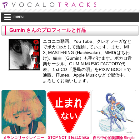
menu
Gumin さんのプロフィールと作品
ニコニコ動画、You Tube、クレオフーガなど
でボカロpとして活動しています。また、MI
X, MASTERING (Hachiwake)、MMD(はちわ
け)、編曲（Gumin）も手がけます。ボカロ音
楽サークル、GUMIN MUSIC FACTORY代
表。１st CD 「愚民の唄」をPIXIV BOOTHで
通販、iTunes、Apple Musicなどで配信中。
よろしくお願いします。
STOP NOT !! feat.Chika
メランコリックレイニー
自己中心的認識論 Single