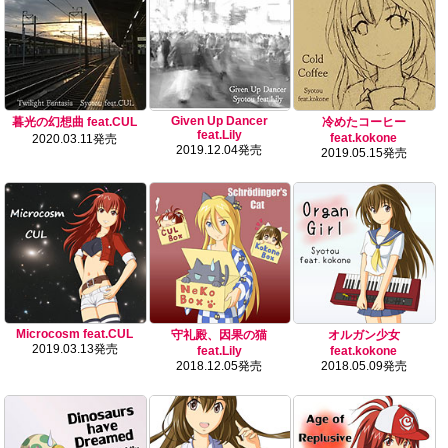
Given Up Dancer
暮光の幻想曲 feat.CUL
冷めたコーヒー
feat.Lily
feat.kokone
2020.03.11発売
2019.12.04発売
2019.05.15発売
Microcosm feat.CUL
守礼殿、因果の猫
オルガン少女
2019.03.13発売
feat.Lily
feat.kokone
2018.12.05発売
2018.05.09発売