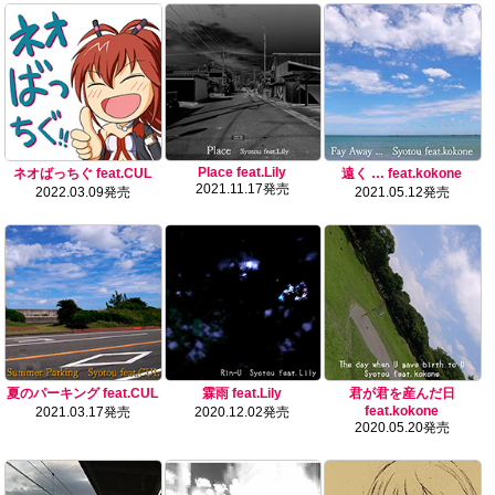
Place feat.Lily
ネオばっちぐ feat.CUL
遠く … feat.kokone
2021.11.17発売
2022.03.09発売
2021.05.12発売
夏のパーキング feat.CUL
霖雨 feat.Lily
君が君を産んだ日
feat.kokone
2021.03.17発売
2020.12.02発売
2020.05.20発売