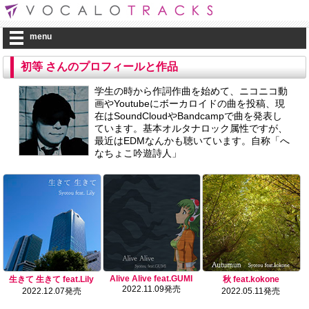
menu
初等 さんのプロフィールと作品
学生の時から作詞作曲を始めて、ニコニコ動
画やYoutubeにボーカロイドの曲を投稿、現
在はSoundCloudやBandcampで曲を発表し
ています。基本オルタナロック属性ですが、
最近はEDMなんかも聴いています。自称「へ
なちょこ吟遊詩人」
Alive Alive feat.GUMI
生きて 生きて feat.Lily
秋 feat.kokone
2022.11.09発売
2022.12.07発売
2022.05.11発売