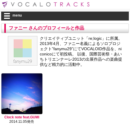
menu
ファニー さんのプロフィールと作品
クリエイティブユニット「re;logic」に所属。
2013年4月、ファニー名義によるソロプロジ
ェクト”fanymu29”にてVOCALOID作品を、ni
conicoにて初投稿。 以後、国際芸術祭・あい
ちトリエンナーレ2013の出展作品への楽曲提
供など精力的に活動中。
Clock note feat.GUMI
2014.11.05発売